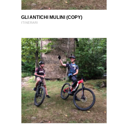
VIEW PRODUCT
VIEW PRODUCT
GLI ANTICHI MULINI (COPY)
ITINERARI