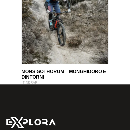
VIEW PRODUCT
VIEW PRODUCT
MONS GOTHORUM – MONGHIDORO E
DINTORNI
ITINERARI