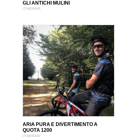
VIEW PRODUCT
VIEW PRODUCT
GLI ANTICHI MULINI
ITINERARI
VIEW PRODUCT
VIEW PRODUCT
ARIA PURA E DIVERTIMENTO A
QUOTA 1200
ITINERARI