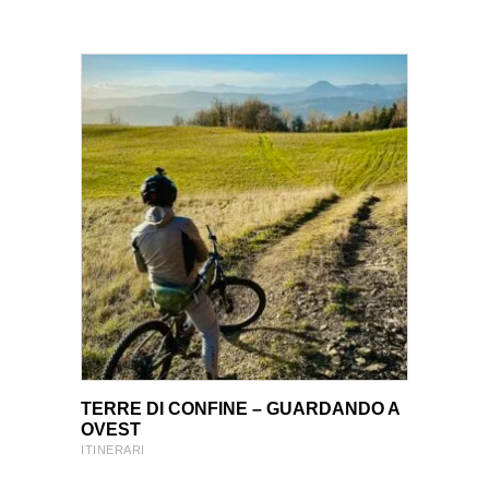
VIEW PRODUCT
VIEW PRODUCT
TERRE DI CONFINE – GUARDANDO A
OVEST
ITINERARI