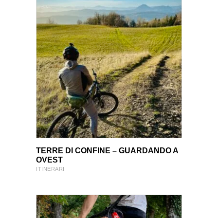
VIEW PRODUCT
VIEW PRODUCT
TERRE DI CONFINE – GUARDANDO A
OVEST
ITINERARI