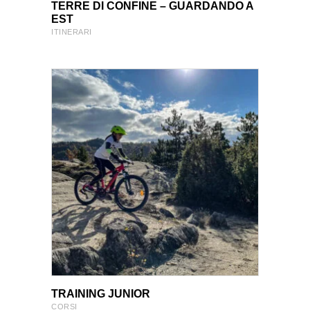
VIEW PRODUCT
VIEW PRODUCT
TERRE DI CONFINE – GUARDANDO A
EST
ITINERARI
VIEW PRODUCT
VIEW PRODUCT
TRAINING JUNIOR
CORSI