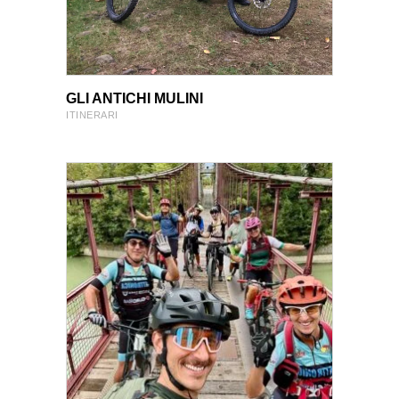
VIEW PRODUCT
VIEW PRODUCT
GLI ANTICHI MULINI
ITINERARI