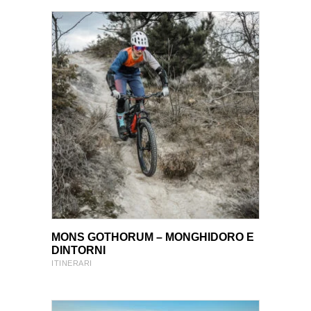
VIEW PRODUCT
VIEW PRODUCT
MONS GOTHORUM – MONGHIDORO E
DINTORNI
ITINERARI