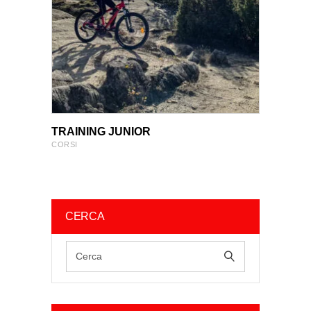
VIEW PRODUCT
VIEW PRODUCT
TRAINING JUNIOR
CORSI
CERCA