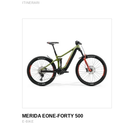
ITINERARI
VIEW PRODUCT
VIEW PRODUCT
MERIDA EONE-FORTY 500
E-BIKE