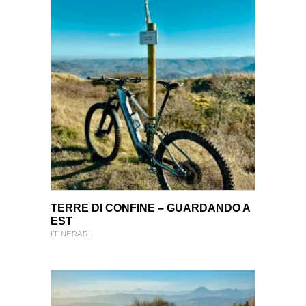
VIEW PRODUCT
VIEW PRODUCT
TERRE DI CONFINE – GUARDANDO A
EST
ITINERARI