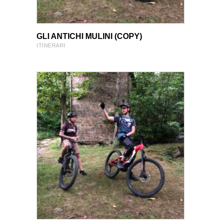
VIEW PRODUCT
VIEW PRODUCT
GLI ANTICHI MULINI (COPY)
ITINERARI