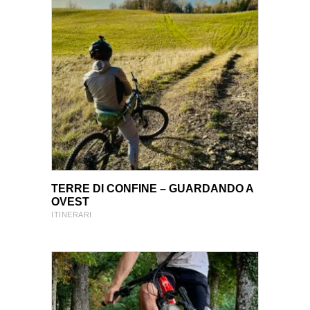
VIEW PRODUCT
VIEW PRODUCT
TERRE DI CONFINE – GUARDANDO A
OVEST
ITINERARI