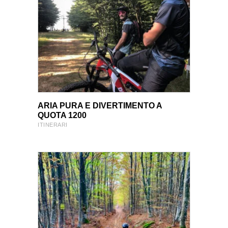
VIEW PRODUCT
VIEW PRODUCT
ARIA PURA E DIVERTIMENTO A
QUOTA 1200
ITINERARI