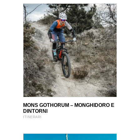
VIEW PRODUCT
VIEW PRODUCT
MONS GOTHORUM – MONGHIDORO E
DINTORNI
ITINERARI