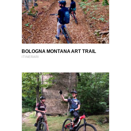
VIEW PRODUCT
VIEW PRODUCT
BOLOGNA MONTANA ART TRAIL
ITINERARI