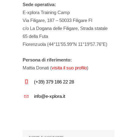
Sede operativa:
E-xplora Training Camp
Via Filigare, 187 – 50033 Filigare FI
c/o La Dogana delle Filigare, Strada statale
65 della Futa
Fiorenzuola (44°11′55.99″N 11°19′57.76″E)
Persona di riferimento:
Mattia Donati (
visita il suo profilo
)
(+39) 379 186 22 28
info@e-xplora.it