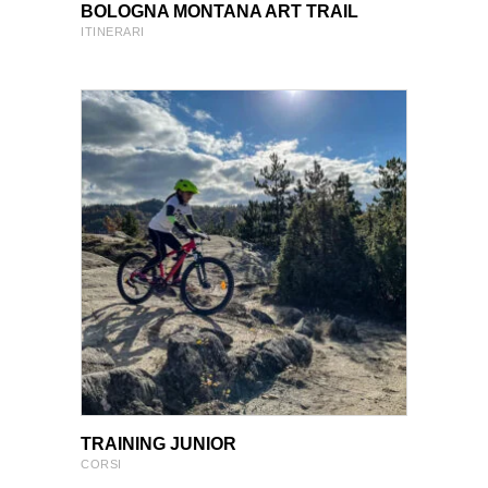
VIEW PRODUCT
VIEW PRODUCT
BOLOGNA MONTANA ART TRAIL
ITINERARI
VIEW PRODUCT
VIEW PRODUCT
TRAINING JUNIOR
CORSI