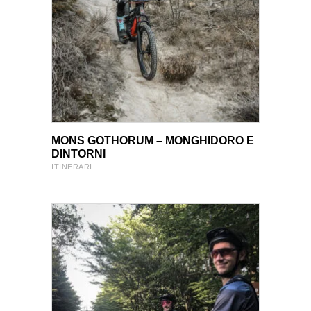
VIEW PRODUCT
VIEW PRODUCT
MONS GOTHORUM – MONGHIDORO E
DINTORNI
ITINERARI