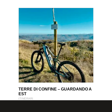
VIEW PRODUCT
VIEW PRODUCT
TERRE DI CONFINE – GUARDANDO A
EST
ITINERARI