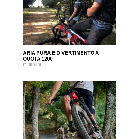
VIEW PRODUCT
VIEW PRODUCT
ARIA PURA E DIVERTIMENTO A
QUOTA 1200
ITINERARI