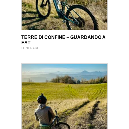
VIEW PRODUCT
VIEW PRODUCT
TERRE DI CONFINE – GUARDANDO A
EST
ITINERARI