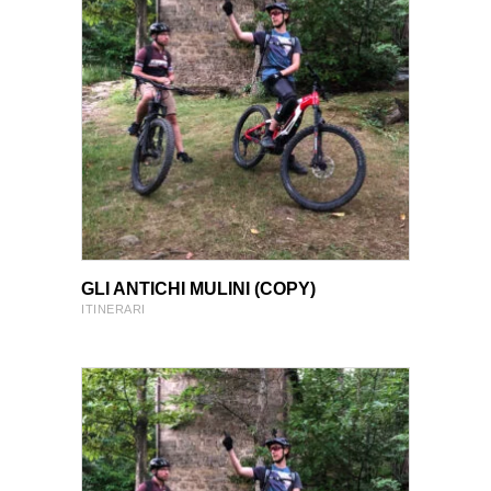
VIEW PRODUCT
VIEW PRODUCT
GLI ANTICHI MULINI (COPY)
ITINERARI