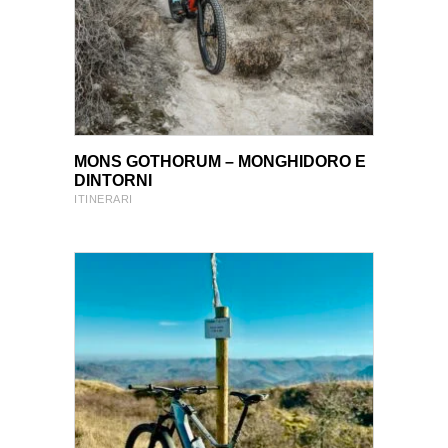
VIEW PRODUCT
VIEW PRODUCT
MONS GOTHORUM – MONGHIDORO E
DINTORNI
ITINERARI