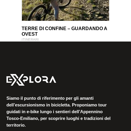
VIEW PRODUCT
VIEW PRODUCT
TERRE DI CONFINE – GUARDANDO A
OVEST
ITINERARI
Siamo il punto di riferimento per gli amanti
dell’escursionismo in bicicletta. Proponiamo tour
guidati in e-bike lungo i sentieri dell’Appennino
Tosco-Emiliano, per scoprire luoghi e tradizioni del
territorio.