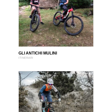
VIEW PRODUCT
VIEW PRODUCT
GLI ANTICHI MULINI
ITINERARI