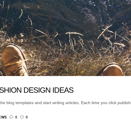
HION DESIGN IDEAS
e blog templates and start writing articles. Each time you click publish, y
EWS
0
0