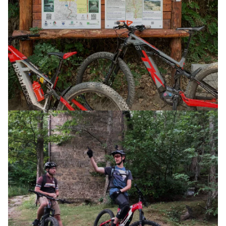
AVVENTURA CON MTB ELETTRICA (3 GG)
E-XPLORA TRAIL
TOUR
LA VIA DEGLI DEI
01 MAGGIO 2026
AVVENTURA CON MTB ELETTRICA (1 GG)
TOUR
GLI ANTICHI MULINI