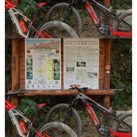
LA VIA DEGLI DEI
28 AGOSTO 2026
AVVENTURA CON MTB ELETTRICA (3 GG)
E-XPLORA TRAIL
TOUR
LA VIA DEGLI DEI
24 LUGLIO 2026