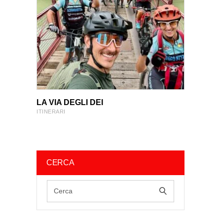
VIEW PRODUCT
VIEW PRODUCT
LA VIA DEGLI DEI
ITINERARI
CERCA