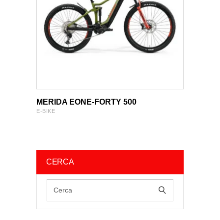
VIEW PRODUCT
VIEW PRODUCT
MERIDA EONE-FORTY 500
E-BIKE
CERCA