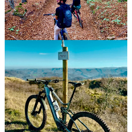
BOLOGNA MONTANA ART TRAIL
14 AGOSTO 2026
CORSO MTB ELETTRICA (1 GG)
COURSE
TERRE DI CONFINE GUARDANDO AD EST
20 GIUGNO 2026