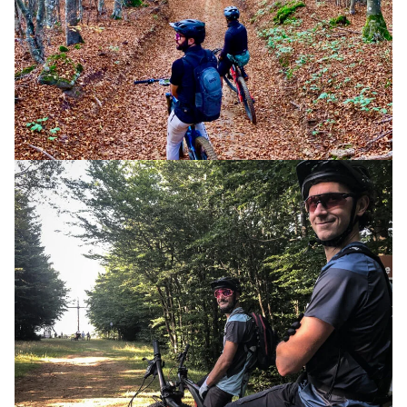
CORSO MTB ELETTRICA (1 GG)
COURSE
BOLOGNA MONTANA ART TRAIL
13 GIUGNO 2025
CORSO MTB ELETTRICA (1 GG)
COURSE
ARIA PURA E DIVERTIMENTO A QUOTA
1200
20 LUGLIO 2025