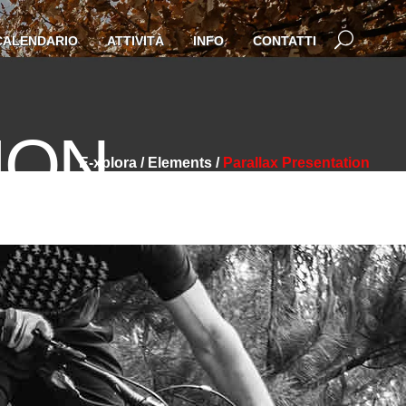
CALENDARIO
ATTIVITÀ
INFO
CONTATTI
ION
E-xplora
/
Elements
/
Parallax Presentation